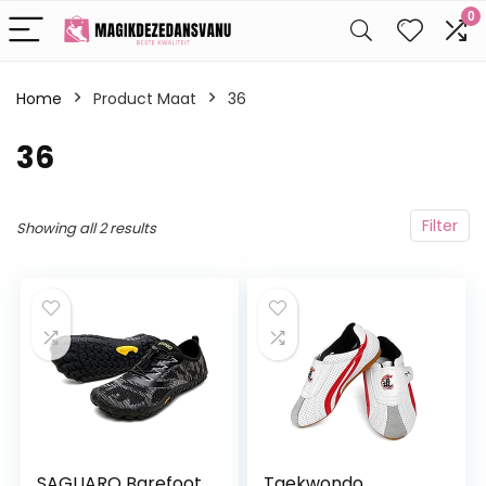
0
Home
Product Maat
36
36
Filter
Showing all 2 results
SAGUARO Barefoot
Taekwondo