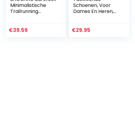
Minimalistische
Schoenen, Voor
Trailrunning
Dames En Heren,
Schoenen Heren
Antislip (Color :
Dames
White, Size : 28 EU)
Lichtgewicht
€
39.59
€
29.95
Sportschoenen
voor Sportschool
Fitness…