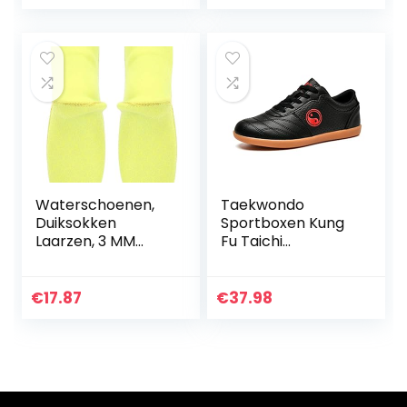
Volwassenen
(Color : White, Size
: 40 EU)
Waterschoenen,
Taekwondo
Duiksokken
Sportboxen Kung
Laarzen, 3 MM
Fu Taichi
Loop Veiligheid
Ademende
Voeten
Schoenen Voor
Bescherming voor
Volwassenen En
€
17.87
€
37.98
Mannen Vrouwen
Kinderen (Color :
Volwassen
Black, Size : 45 EU)
Kinderen…