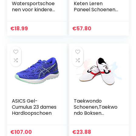
Watersportschoe
Keten Leren
nen voor kinderen,
Paneel Schoenen
aquaschoenen
Veterschoenen
Casual Schoenen
Dikke Zolen Mode
€
18.99
€
57.80
Lente En Herfst
Sneakers,zwart…
ASICS Gel-
Taekwondo
Cumulus 23 dames
Schoenen,Taekwo
Hardloopschoen
ndo Boksen
Schoenen Gym
Martial Arts
Schoenen Voor
€
107.00
€
23.88