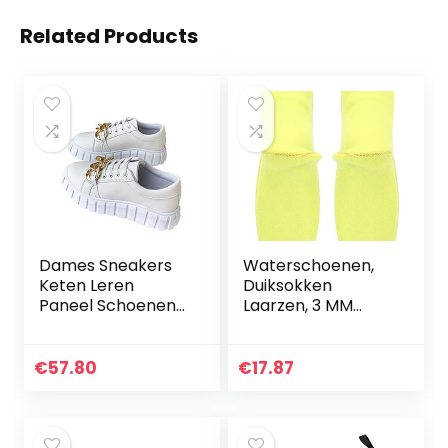
Related Products
Dames Sneakers
Waterschoenen,
Keten Leren
Duiksokken
Paneel Schoenen
Laarzen, 3 MM
Veterschoenen
Loop Veiligheid
Casual Schoenen
Voeten
Dikke Zolen Mode
Bescherming voor
€
57.80
€
17.87
Lente En Herfst
Mannen Vrouwen
Sneakers,Wit…
Volwassen
Kinderen…