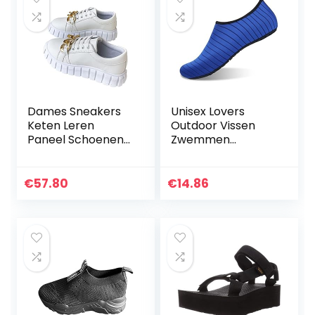
Dames Sneakers
Unisex Lovers
Keten Leren
Outdoor Vissen
Paneel Schoenen
Zwemmen
Veterschoenen
Mannen Vrouwen
Casual Schoenen
Lichte Sneakers
Dikke Zolen Mode
Strandschoenen
€
57.80
€
14.86
Lente En Herfst
Strand Water
Sneakers,Wit…
Schoenen
Sneldrogende…