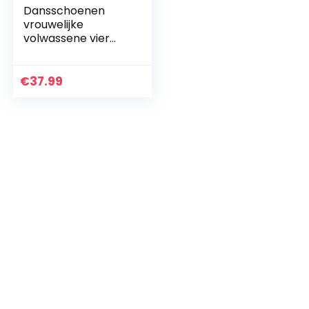
Dansschoenen
vrouwelijke
volwassene vier
seizoenen stijl
mesh ademende
lucht kussen
€
37.99
zachte bodem
mode sport leisure
jazz…