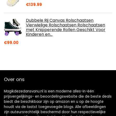
€
139.99
Dubbele Rij Canvas Rolschaatsen
Vierwielige Rolschaatsen Rolschaatsen
met Knipperende Rollen Geschikt Voor
Kinderen en…
€
99.00
Over ons
Magikdezedansvanu.nl is een moderne alles-in-één
prijsvergelijkings- en beoordelingswebsite die de beste deals
biedt die beschikbaar zijn op amazon en u op de hoogte
houdt via de laatst toegevoegde blogs. Alle afbeeldingen
zijn auteursrechtelijk beschermd door hun respectievelijke