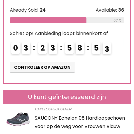
Schi
le:
31
Already Sold:
24
Available:
36
0
68 %
67 %
Schiet op! Aanbieding loopt binnenkort af
CO
0
3
2
3
5
8
5
1
2
CONTROLEER OP AMAZON
U kunt geïnteresseerd zijn
HARDLOOPSCHOENEN
SAUCONY Echelon 08 Hardloopschoen
voor op de weg voor Vrouwen Blauw