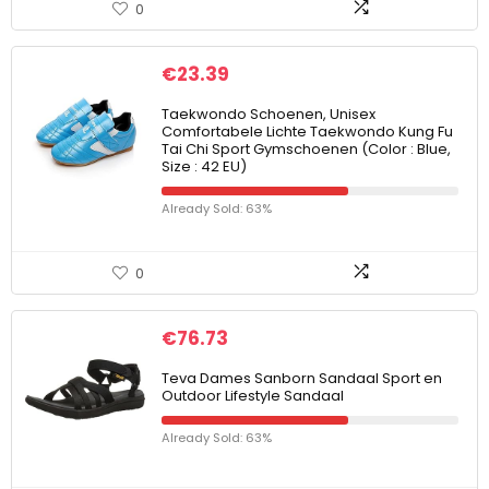
0
€
23.39
Taekwondo Schoenen, Unisex
Comfortabele Lichte Taekwondo Kung Fu
Tai Chi Sport Gymschoenen (Color : Blue,
Size : 42 EU)
Already Sold: 63%
0
€
76.73
Teva Dames Sanborn Sandaal Sport en
Outdoor Lifestyle Sandaal
Already Sold: 63%