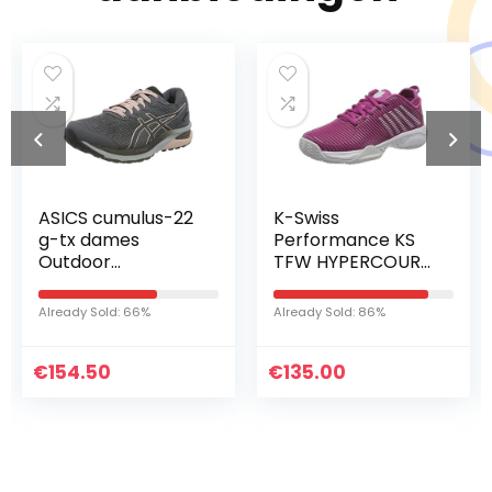
ASICS cumulus-22
K-Swiss
g-tx dames
Performance KS
Outdoor
TFW HYPERCOURT
hardloopschoen
SUPREME HB-
CACTSFLWR/NMBS
Already Sold: 66%
Already Sold: 86%
CLD/WHT dames
Tennisschoen
€
154.50
€
135.00