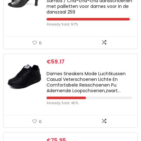
Samba / Cha-cha-cha dansschoenen
met pailletten voor dames voor in de
danszaal 259
Already Sold: 97%
0
€
59.17
Dames Sneakers Mode Luchtkussen
Casual Veterschoenen Lichte En
Comfortabele Reisschoenen Pu
Ademende Loopschoenen,zwart…
Already Sold: 46%
0
€
75.95