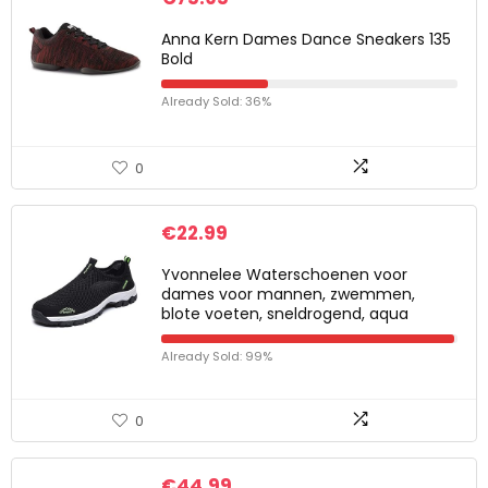
Anna Kern Dames Dance Sneakers 135
Bold
Already Sold: 36%
0
€
22.99
Yvonnelee Waterschoenen voor
dames voor mannen, zwemmen,
blote voeten, sneldrogend, aqua
Already Sold: 99%
0
€
44.99