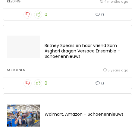
KLEDING
4 months ago
0
0
Britney Spears en haar vriend Sam
Asghari dragen Versace Ensemble –
Schoenennieuws
SCHOENEN
5 years ago
0
0
Walmart, Amazon – Schoenennieuws