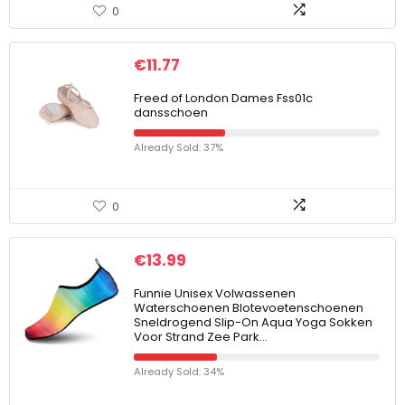
0
€
11.77
Freed of London Dames Fss01c
dansschoen
Already Sold: 37%
0
€
13.99
Funnie Unisex Volwassenen
Waterschoenen Blotevoetenschoenen
Sneldrogend Slip-On Aqua Yoga Sokken
Voor Strand Zee Park…
Already Sold: 34%