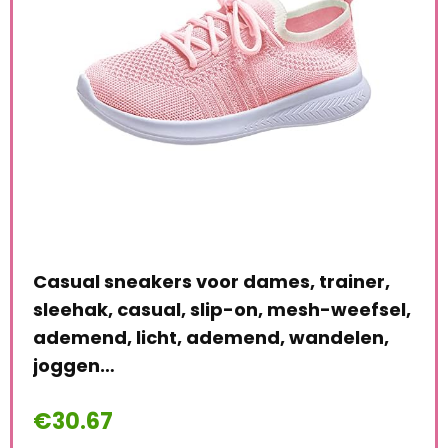
,
Casual sneakers voor dames, trainer,
Dam
sleehak, casual, slip-on, mesh-weefsel,
Cas
h,
ademend, licht, ademend, wandelen,
ad
joggen…
Alre
€
30.67