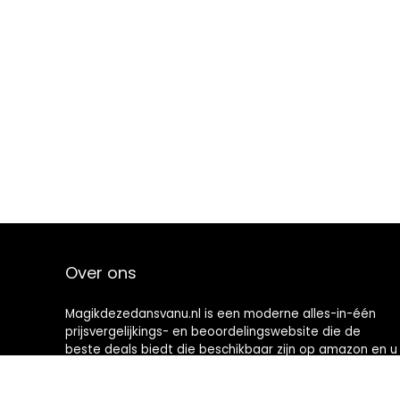
Over ons
Magikdezedansvanu.nl is een moderne alles-in-één
prijsvergelijkings- en beoordelingswebsite die de
beste deals biedt die beschikbaar zijn op amazon en u
op de hoogte houdt via de laatst toegevoegde blogs.
Alle afbeeldingen zijn auteursrechtelijk beschermd