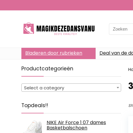
Search
for:
Bladeren door rubrieken
Deal van de d
Productcategorieën
H
Select a category
Topdeals!!
Sh
NIKE Air Force 1 07 dames
Basketbalschoen