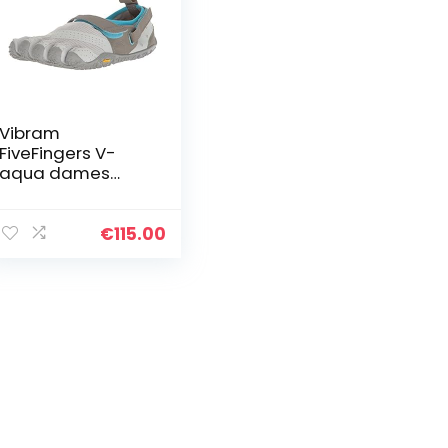
Vibram
FiveFingers V-
aqua dames
Aqua schoenen
€
115.00