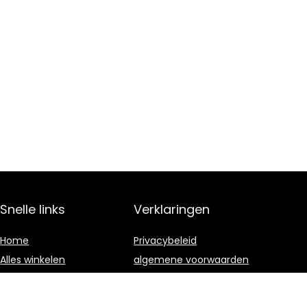
Snelle links
Verklaringen
Home
Privacybeleid
Alles winkelen
algemene voorwaarden
Blogs
Gelieerde
openbaarmaking
Onze webshops