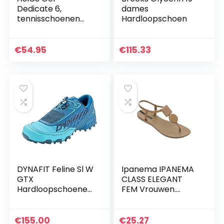
Dedicate 6,
dames
tennisschoenen
Hardloopschoen
voor dames
€
54.95
€
115.33
DYNAFIT Feline Sl W
Ipanema IPANEMA
GTX
CLASS ELEGANT
Hardloopschoenen
FEM Vrouwen.
voor dames
Sandalen
€
155.00
€
25.27