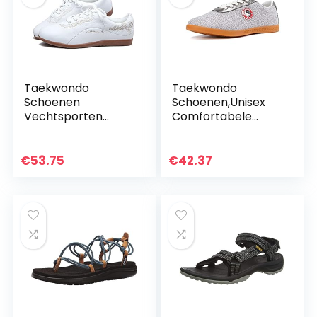
Taekwondo
Taekwondo
Schoenen
Schoenen,Unisex
Vechtsporten
Comfortabele
Schoenen
Lichte Taekwondo
Taekwondo
Boxen Kung Fu Tai
Schoenen Sport
Chi Sport
€
53.75
€
42.37
Boksen Karate
Gymschoenen
Schoenen Voor
(Color : Gray, Size :
Taekwondo Boksen
35…
Kung Fu…