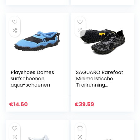
Playshoes Dames
SAGUARO Barefoot
surfschoenen
Minimalistische
aqua-schoenen
Trailrunning
Schoenen Heren
Dames
Lichtgewicht
€
14.60
€
39.59
Sportschoenen
voor Sportschool
Fitness…