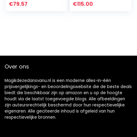
Kinderen
€
79.57
€
115.00
Volwassenen
(Color : White, Size :
35…
Over ons
Magikdezedansvanu.nl is een moderne alles-in-één
prijsvergelijkings- en beoordelingswebsite die de beste deals
biedt die beschikbaar zijn op amazon en u op de hoogte
houdt via de laatst toegevoegde blogs. Alle afbeeldingen
zijn auteursrechtelijk beschermd door hun respectievelijke
eigenaren. Alle geciteerde inhoud is afgeleid van hun
respectievelijke bronnen.