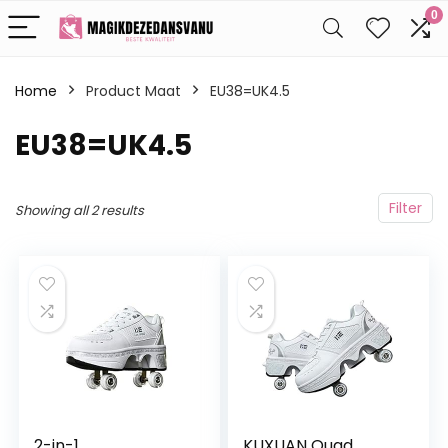
0
Home
Product Maat
EU38=UK4.5
EU38=UK4.5
Filter
Showing all 2 results
2-in-1
KUXUAN Quad