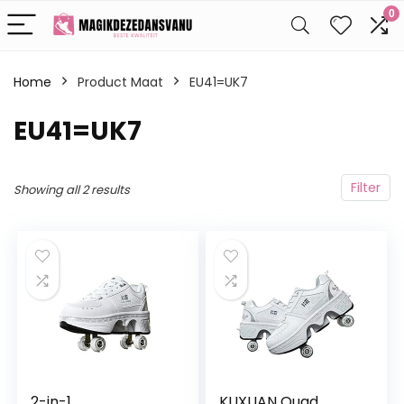
0
Home
Product Maat
EU41=UK7
EU41=UK7
Filter
Showing all 2 results
2-in-1
KUXUAN Quad