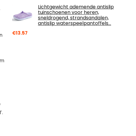
Lichtgewicht ademende antislip
,
tuinschoenen voor heren,
sneldrogend, strandsandalen,
antislip waterspeelpantoffels…
€
13.57
n
om
e
T.