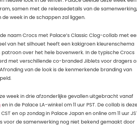
 nieuwe look in de winter. Palace deelde deze week een
stagram, samen met de releasedetails van de samenwerking
 de week in de schappen zal liggen.
op de naam Crocs met Palace’s Classic Clog-collab met ee
eel van het silhouet heeft een kakigroen kleurenschema
patroon over het hele bovenwerk. In de typische Crocs
rd met verschillende co-branded Jiblets voor dragers 
. Afronding van de look is de kenmerkende branding van
peld.
e week in drie afzonderlijke gevallen uitgebracht vanaf
m
en in de Palace LA-winkel om 11 uur PST. De collab is dez
CST en op zondag in Palace Japan en online om 11 uur JS
ijs voor de samenwerking nog niet bekend gemaakt door