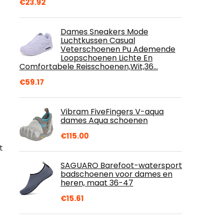
€
23.92
Dames Sneakers Mode
Luchtkussen Casual
Veterschoenen Pu Ademende
Loopschoenen Lichte En
Comfortabele Reisschoenen,Wit,36…
€
59.17
Vibram FiveFingers V-aqua
dames Aqua schoenen
€
115.00
t
SAGUARO Barefoot-watersport
badschoenen voor dames en
heren, maat 36-47
€
15.61