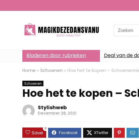
Search
for:
Bladeren door rubrieken
Deal van de d
Home
»
Schoenen
»
Hoe het te kopen – Schoenenn
Schoenen
Hoe het te kopen – 
Stylishweb
December 28, 2021
0
Save