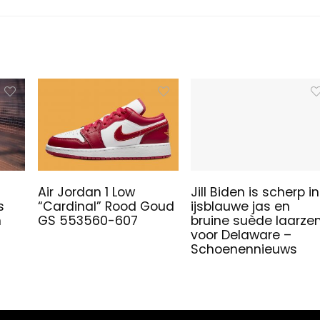
Air Jordan 1 Low
Jill Biden is scherp in
s
“Cardinal” Rood Goud
ijsblauwe jas en
n
GS 553560-607
bruine suède laarze
voor Delaware –
Schoenennieuws