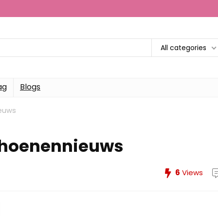
All categories
ag
Blogs
ieuws
Schoenennieuws
6
Views