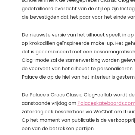
schoenenmerk de veelgeprezen Classic Clog een
gedetailleerd overzicht van de stijl op zijn In
die bevestigden dat het paar voor het einde van
De nieuwste versie van het silhouet speelt in 
op krokodillen geïnspireerde make-up. Het geh
dat is gecombineerd met een boscamografisch 
Clog-mode zal de samenwerking worden geleve
de voorvoet van het silhouet te personaliseren
Palace die op de hiel van het interieur is gestem
De Palace x Crocs Classic Clog-collab wordt dez
aanstaande vrijdag om
Palaceskateboards.co
zaterdag ook beschikbaar via WeChat om 11 uur 
Op het moment van publicatie is de verkooppr
een van de betrokken partijen.