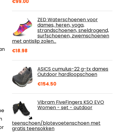
€
99.00
ZED Waterschoenen voor
dames, heren, yoga,
strandschoenen, sneldrogend,
surfschoenen, zwemschoenen
met antislip zolen…
an
€
18.98
ASICS cumulus-22 g-tx dames
Outdoor hardloopschoen
€
154.50
Vibram FiveFingers KSO EVO
Women - set - outdoor
be
n
teenschoen/blotevoetenschoen met
or
gratis teensokken