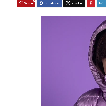
0
Save