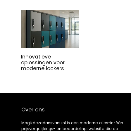
Innovatieve
oplossingen voor
moderne lockers
Over ons
Magikdezedansvanu.nl is een moderne alles-in-één
prijsvergelijkings- en beoordelingswebsite die de