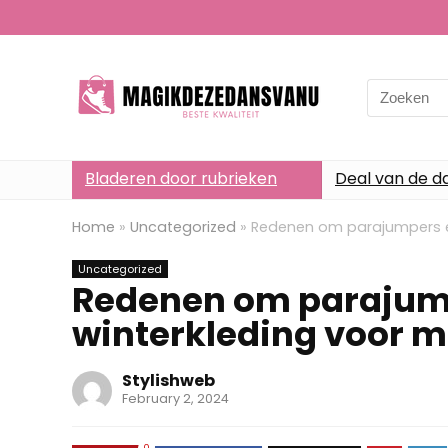
Search
for:
Bladeren door rubrieken
Deal van de d
Home
»
Uncategorized
»
Redenen om parajumpers e
Uncategorized
Redenen om parajum
winterkleding voor 
Stylishweb
February 2, 2024