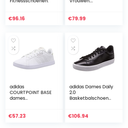
Fitnessschoenen.
Vrouwen.
Tennisschoenen.
€
96.16
€
79.99
adidas
adidas Dames Daily
COURTPOINT BASE
2.0
dames
Basketbalschoene
tennisschoenen
n
€
57.23
€
106.94