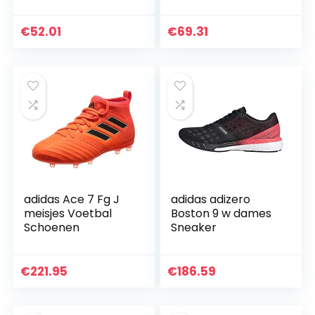
€
52.01
€
69.31
adidas Ace 7 Fg J
adidas adizero
meisjes Voetbal
Boston 9 w dames
Schoenen
Sneaker
€
221.95
€
186.59