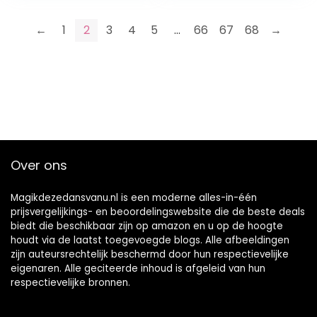
←
1
2
3
4
5
…
66
67
68
→
Over ons
Magikdezedansvanu.nl is een moderne alles-in-één
prijsvergelijkings- en beoordelingswebsite die de beste deals
biedt die beschikbaar zijn op amazon en u op de hoogte
houdt via de laatst toegevoegde blogs. Alle afbeeldingen
zijn auteursrechtelijk beschermd door hun respectievelijke
eigenaren. Alle geciteerde inhoud is afgeleid van hun
respectievelijke bronnen.