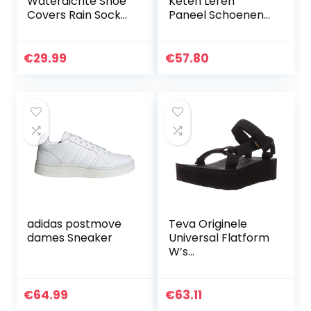
Waterdichte Shoe
Keten Leren
Covers Rain Socks
Paneel Schoenen
Herbruikbare
Veterschoenen
opvouwbare
Casual Schoenen
antislip schoenen
Dikke Zolen Mode
€
29.99
€
57.80
Laarzen Schoenen
Lente En Herfst
PVC Rubberen
Sneakers,Wit…
zool…
adidas postmove
Teva Originele
dames Sneaker
Universal Flatform
W’s
damessandalen
€
64.99
€
63.11