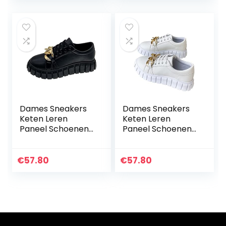
Dames Sneakers
Dames Sneakers
Keten Leren
Keten Leren
Paneel Schoenen
Paneel Schoenen
Veterschoenen
Veterschoenen
Casual Schoenen
Casual Schoenen
Dikke Zolen Mode
Dikke Zolen Mode
€
57.80
€
57.80
Lente En Herfst
Lente En Herfst
Sneakers,zwart…
Sneakers,Wit…