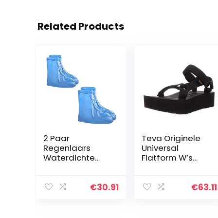
Related Products
2 Paar
Teva Originele
Regenlaars
Universal
Waterdichte
Flatform W’s
Schoenen Cover
damessandale
Wasbare
n
bescherming
€
30.91
€
63.11
Herbruikbaar
gemakkelijk om
overschrijvingen