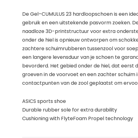
De Gel–CUMULUS 23 hardloopschoen is een ideale
gebruik en een uitstekende pasvorm zoeken. De
naadloze 3D-printstructuur voor extra onderst
onder de hiel is opnieuw ontworpen om schokken 
zachtere schuimrubberen tussenzool voor soep
een langere levensduur van je schoen te garan
bevorderd. Het gebied onder de hiel, dat eerst d
groeven in de voorvoet en een zachter schuim i
contactpunten van de zool geplaatst om ervoor
ASICS sports shoe
Durable rubber sole for extra durability
Cushioning with FlyteFoam Propel technology