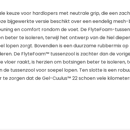
 keuze voor hardlopers met neutrale grip, die een zach
ze bijgewerkte versie beschikt over een eendelig mesh
euning en comfort rondom de voet. De FlyteFoam-tussenzo
beter te isoleren, terwijl het ontwerp van de hiel diepe
el lopen zorgt. Bovendien is een duurzame rubbermix op
deren. De FlyteFoam™ tussenzool is zachter dan de vorig
e vloer raakt, is herzien om botsingen beter te isoleren, t
n de tussenzool voor soepel lopen. Ten slotte is een rob
 te zorgen dat de Gel-Cuulus™ 22 schoen vele kilometer