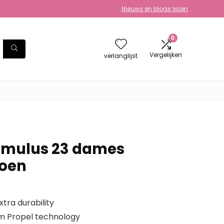
Nieuws en blogs lezen
0
Vergelijken
verlanglijst
umulus 23 dames
oen
xtra durability
am Propel technology