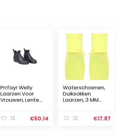
Prrfayr Welly
Waterschoenen,
Laarzen Voor
Duiksokken
Vrouwen, Lente
Laarzen, 3 MM
Winter Boots
Loop Veiligheid
Design Effen
Voeten
Regenlaarzen
Bescherming
€
50.14
€
17.87
Elastische
voor Mannen
Schoenen Vrouw
Vrouwen
Effen Rubber…
Volwassen