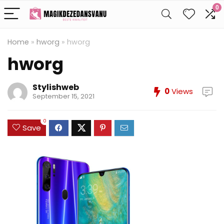
0
Home
»
hworg
»
hworg
hworg
Stylishweb
0
Views
September 15, 2021
0
Save