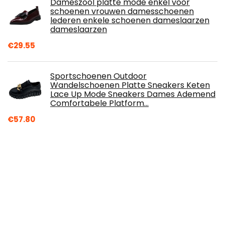
Dameszool platte mode enkel voor
schoenen vrouwen damesschoenen
lederen enkele schoenen dameslaarzen
dameslaarzen
€
29.55
Sportschoenen Outdoor
Wandelschoenen Platte Sneakers Keten
Lace Up Mode Sneakers Dames Ademend
Comfortabele Platform…
€
57.80
Diamant Diamant Damen Latein
Tanzschuhe 035-087-040 voor dames
Balzaal
€
120.57
ASICS Gel-Sonoma 6 dames
Hardloopschoen