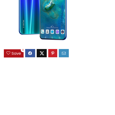
0
Save