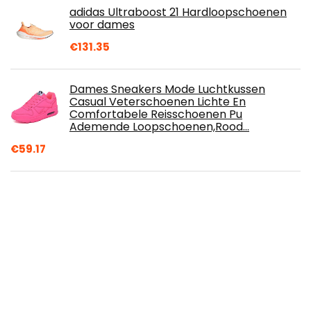
adidas Ultraboost 21 Hardloopschoenen
voor dames
€
131.35
Dames Sneakers Mode Luchtkussen
Casual Veterschoenen Lichte En
Comfortabele Reisschoenen Pu
Ademende Loopschoenen,Rood…
€
59.17
Schoenen voor heren en dames met
nudi-voeten, waterschoenen,
surfschoenen, zwemmen, strand, yoga,
sport, waterschoenen
€
53.54
Teva Dames Terra Fi Lite Sport en
Outdoor Wandelsandaal