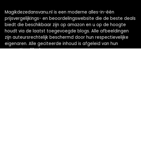
Magikdezedansvanu.nl is een moderne alles-in-één
prijsvergelijkings- en beoordelingswebsite die de beste deals
biedt die beschikbaar zijn op amazon en u op de hoogte
houdt via de laatst toegevoegde blogs. Alle afbeeldingen
zijn auteursrechtelijk beschermd door hun respectievelijke
eigenaren. Alle geciteerde inhoud is afgeleid van hun
respectievelijke bronnen.
WORD LID VAN ONZE MAILLIJST VOOR BEST
Aanbiedingen