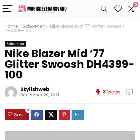
0
Home
»
Schoenen
»
Nike Blazer Mid ’77 Glitter Swoosh
DH4399-100
Schoenen
Nike Blazer Mid ’77
Glitter Swoosh DH4399-
100
Stylishweb
3
Views
December 28, 2021
0
Save