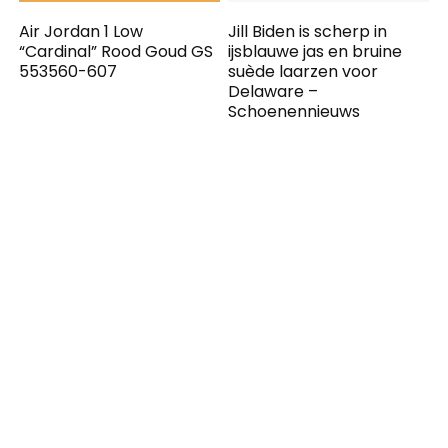
Air Jordan 1 Low
Jill Biden is scherp in
“Cardinal” Rood Goud GS
ijsblauwe jas en bruine
553560-607
suède laarzen voor
Delaware –
Schoenennieuws