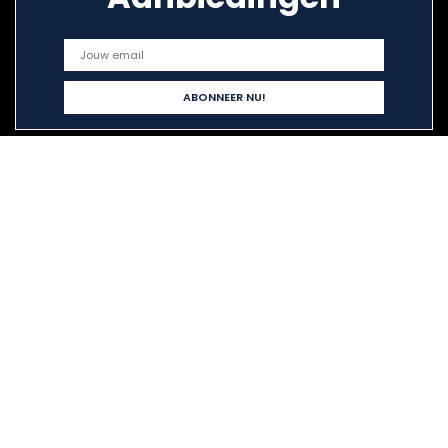
Snelle links
Home
Alles winkelen
Blogs
Onze webshops
Adverteren
Verklaringen
Privacybeleid