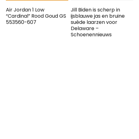
Air Jordan 1 Low
Jill Biden is scherp in
“Cardinal” Rood Goud GS
ijsblauwe jas en bruine
553560-607
suède laarzen voor
Delaware –
Schoenennieuws