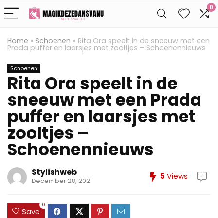
0
Home
»
Schoenen
»
Rita Ora speelt in de sneeuw met een
Prada puffer en laarsjes met zooltjes – Schoenennieuws
Schoenen
Rita Ora speelt in de
sneeuw met een Prada
puffer en laarsjes met
zooltjes –
Schoenennieuws
Stylishweb
5
Views
December 28, 2021
0
Save