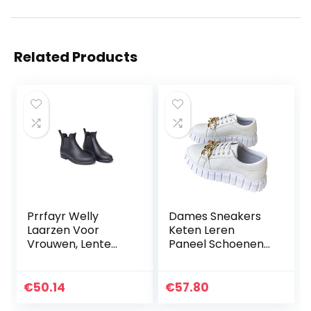
Related Products
Prrfayr Welly
Dames Sneakers
Laarzen Voor
Keten Leren
Vrouwen, Lente
Paneel Schoenen
Winter Boots
Veterschoenen
Design Effen
Casual Schoenen
Regenlaarzen
Dikke Zolen Mode
€
50.14
€
57.80
Elastische
Lente En Herfst