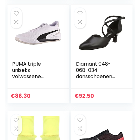
Schoenen Vrouw
Sneakers,Wit…
Effen Rubber…
PUMA triple
Diamant 048-
uniseks-
068-034
volwassene
dansschoenen
Basketbalschoen
voor dames,
standaard & latin,
zwart, 33 EU
€
86.30
€
92.50