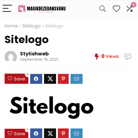
0
Home
»
Sitelogo
»
Sitelogo
Sitelogo
Stylishweb
0
Views
September 15, 2021
0
Save
0
Save