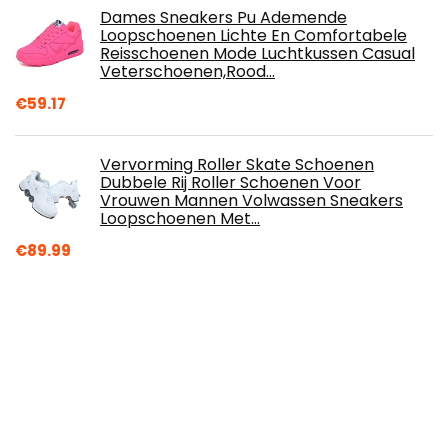
Dames Sneakers Pu Ademende
Loopschoenen Lichte En Comfortabele
Reisschoenen Mode Luchtkussen Casual
Veterschoenen,Rood…
€
59.17
Vervorming Roller Skate Schoenen
Dubbele Rij Roller Schoenen Voor
Vrouwen Mannen Volwassen Sneakers
Loopschoenen Met…
€
89.99
DANCEYOU Leren Bovenste Zwarte Jazz
Schoenen Lace-Up Jazz Slipper
€
42.99
adidas Ace 17.3 Fg J Voetbalschoenen
voor dames